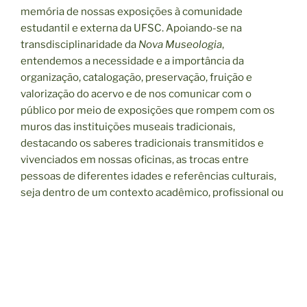
memória de nossas exposições à comunidade
estudantil e externa da UFSC. Apoiando-se na
transdisciplinaridade da
Nova Museologia
,
entendemos a necessidade e a importância da
organização, catalogação, preservação, fruição e
valorização do acervo e de nos comunicar com o
público por meio de exposições que rompem com os
muros das instituições museais tradicionais,
destacando os saberes tradicionais transmitidos e
vivenciados em nossas oficinas, as trocas entre
pessoas de diferentes idades e referências culturais,
seja dentro de um contexto acadêmico, profissional ou
ancestral.
O que é a Sala Verde?
A Sala Verde UFSC é um espaço interativo e
colaborativo de educação socioambiental, surgiu em
2004 a partir de uma iniciativa multi-institucional,