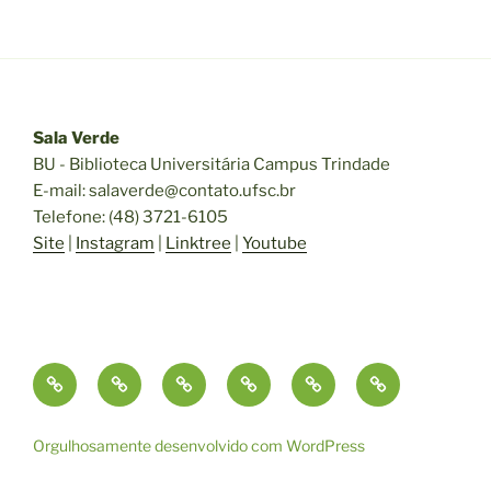
Sala Verde
BU - Biblioteca Universitária Campus Trindade
E-mail: salaverde@contato.ufsc.br
Telefone: (48) 3721-6105
Site
|
Instagram
|
Linktree
|
Youtube
Início
Nosso
Exposições
Exposições
Exposições
Ocupação
Acervo
Parceiras
Atuais
Anteriores
Artística
Jardim
Orgulhosamente desenvolvido com WordPress
Experimental