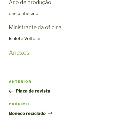
Ano de produção
desconhecido
Ministrante da oficina
Isolete Voltolini
Anexos
Navegação
Post
ANTERIOR
de
anterior
Placa de revista
Post
Próximo
PRÓXIMO
post
Boneco reciclado