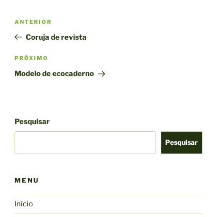
Navegação
Post
ANTERIOR
de
anterior
Coruja de revista
Post
Próximo
PRÓXIMO
post
Modelo de ecocaderno
Pesquisar
Pesquisar
MENU
Início