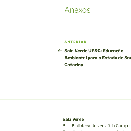
Anexos
Navegação
Post
ANTERIOR
de
anterior
Sala Verde UFSC: Educação
Ambiental para o Estado de Sa
Post
Catarina
Sala Verde
BU - Biblioteca Universitária Campu