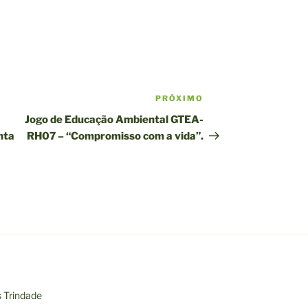
PRÓXIMO
Próximo
post
Jogo de Educação Ambiental GTEA-
nta
RH07 – “Compromisso com a vida”.
s Trindade