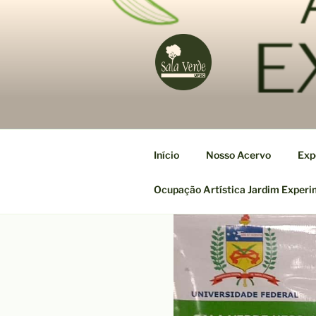
Pular
para
o
conteúdo
Início
Nosso Acervo
Exp
Ocupação Artística Jardim Experi