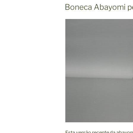
Boneca Abayomi p
Esta versão recente da abayomi