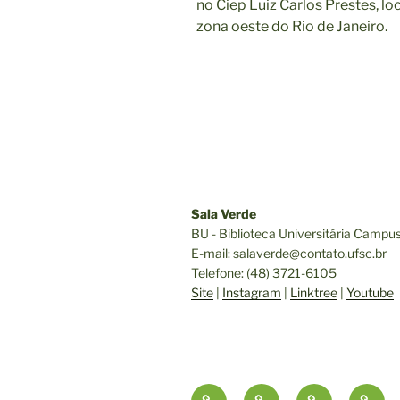
no Ciep Luiz Carlos Prestes, lo
zona oeste do Rio de Janeiro.
Sala Verde
BU - Biblioteca Universitária Campu
E-mail: salaverde@contato.ufsc.br
Telefone: (48) 3721-6105
Site
|
Instagram
|
Linktree
|
Youtube
Início
Nosso
Exposições
Expos