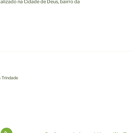
calizado na Cidade de Deus, bairro da
s Trindade
ições
Exposições