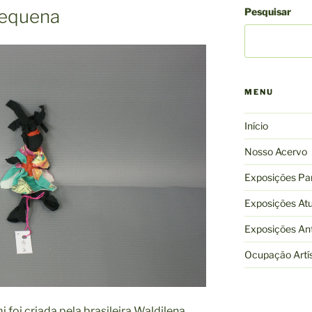
equena
Pesquisar
MENU
Início
Nosso Acervo
Exposições Par
Exposições Atu
Exposições Ant
Ocupação Artís
 foi criada pela brasileira Waldilena