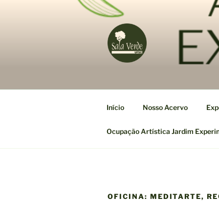
Pular
para
o
conteúdo
Início
Nosso Acervo
Exp
Ocupação Artística Jardim Experi
OFICINA:
MEDITARTE, RE